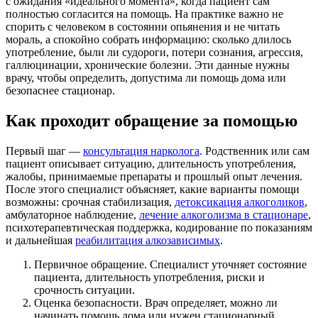
с ожидания «идеального момента», когда пациент сам
полностью согласится на помощь. На практике важно не
спорить с человеком в состоянии опьянения и не читать
мораль, а спокойно собрать информацию: сколько длилось
употребление, были ли судороги, потери сознания, агрессия,
галлюцинации, хронические болезни. Эти данные нужны
врачу, чтобы определить, допустима ли помощь дома или
безопаснее стационар.
Как проходит обращение за помощью
Первый шаг —
консультация нарколога
. Родственник или сам
пациент описывает ситуацию, длительность употребления,
жалобы, принимаемые препараты и прошлый опыт лечения.
После этого специалист объясняет, какие варианты помощи
возможны: срочная стабилизация,
детоксикация алкоголиков
,
амбулаторное наблюдение,
лечение алкоголизма в стационаре
,
психотерапевтическая поддержка, кодирование по показаниям
и дальнейшая
реабилитация алкозависимых
.
Первичное обращение. Специалист уточняет состояние
пациента, длительность употребления, риски и
срочность ситуации.
Оценка безопасности. Врач определяет, можно ли
начинать помощь дома или нужен стационарный