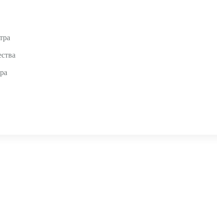
тра
ества
ра